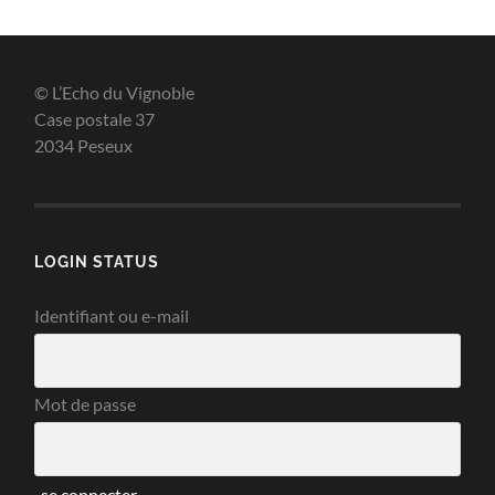
© L’Echo du Vignoble
Case postale 37
2034 Peseux
LOGIN STATUS
Identifiant ou e-mail
Mot de passe