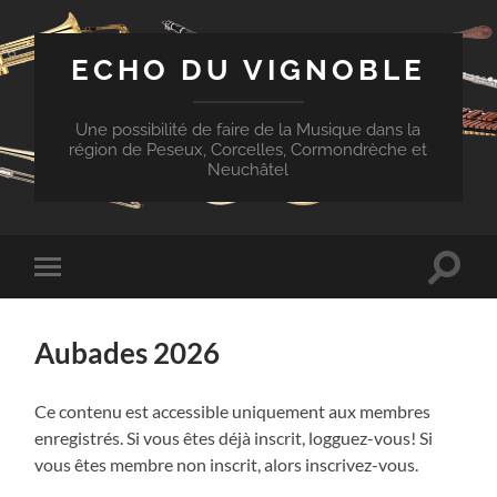
ECHO DU VIGNOBLE
Une possibilité de faire de la Musique dans la
région de Peseux, Corcelles, Cormondrèche et
Neuchâtel
Toggle
Toggle
search
mobile
field
menu
Aubades 2026
Ce contenu est accessible uniquement aux membres
enregistrés. Si vous êtes déjà inscrit, logguez-vous! Si
vous êtes membre non inscrit, alors inscrivez-vous.