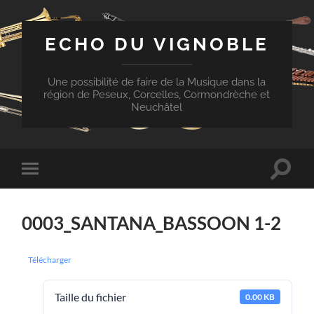
ECHO DU VIGNOBLE
Une possibilité de faire de la Musique dans la
région de Peseux, Corcelles, Cormondrèche et
Neuchâtel
Toggle
Toggle
search
mobile
field
menu
0003_SANTANA_BASSOON 1-2
Télécharger
Taille du fichier
0.00 KB