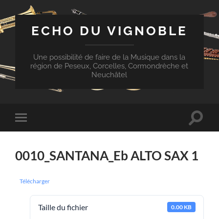
ECHO DU VIGNOBLE
Une possibilité de faire de la Musique dans la
région de Peseux, Corcelles, Cormondrèche et
Neuchâtel
Toggle
Toggle
search
mobile
field
menu
0010_SANTANA_Eb ALTO SAX 1
Télécharger
Taille du fichier
0.00 KB