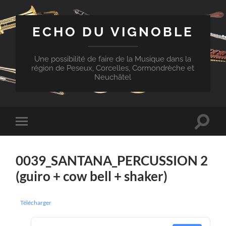
ECHO DU VIGNOBLE
Une possibilité de faire de la Musique dans la
région de Peseux, Corcelles, Cormondrèche et
Neuchâtel
Toggle
Toggle
search
mobile
field
menu
0039_SANTANA_PERCUSSION 2
(guiro + cow bell + shaker)
Télécharger