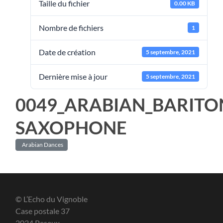
Taille du fichier
0.00 KB
Nombre de fichiers
1
Date de création
5 septembre, 2021
Dernière mise à jour
5 septembre, 2021
0049_ARABIAN_BARITO
SAXOPHONE
Arabian Dances
© L’Echo du Vignoble
Case postale 37
2034 Peseux