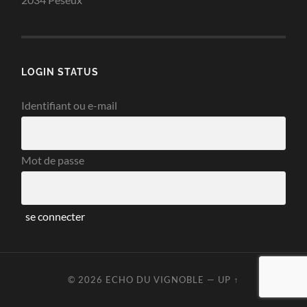
LOGIN STATUS
Identifiant ou e-mail
Mot de passe
© 2026
ECHO DU VIGNOBLE
—
UP ↑