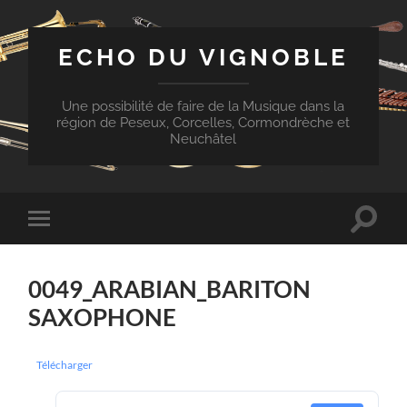
ECHO DU VIGNOBLE
Une possibilité de faire de la Musique dans la
région de Peseux, Corcelles, Cormondrèche et
Neuchâtel
Toggle
Toggle
search
mobile
field
menu
0049_ARABIAN_BARITON
SAXOPHONE
Télécharger