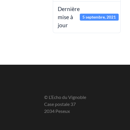
Dernière
mise à
5 septembre, 2021
jour
© L’Echo du Vignoble
Case postale 37
2034 Peseux