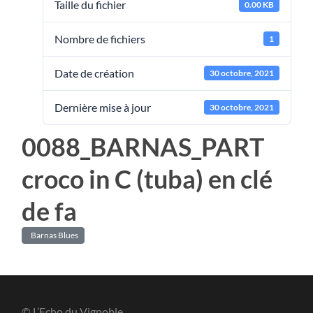
Taille du fichier
0.00 KB
Nombre de fichiers
1
Date de création
30 octobre, 2021
Dernière mise à jour
30 octobre, 2021
0088_BARNAS_PART
croco in C (tuba) en clé
de fa
Barnas Blues
© L’Echo du Vignoble