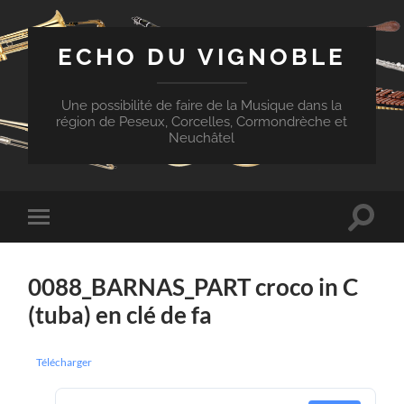
ECHO DU VIGNOBLE
Une possibilité de faire de la Musique dans la
région de Peseux, Corcelles, Cormondrèche et
Neuchâtel
Toggle
Toggle
search
mobile
field
menu
0088_BARNAS_PART croco in C
(tuba) en clé de fa
Télécharger