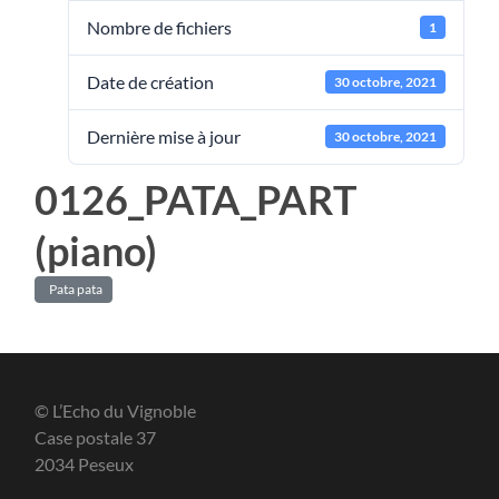
Nombre de fichiers
1
Date de création
30 octobre, 2021
Dernière mise à jour
30 octobre, 2021
0126_PATA_PART
(piano)
Pata pata
© L’Echo du Vignoble
Case postale 37
2034 Peseux