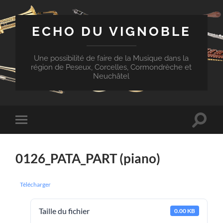
ECHO DU VIGNOBLE
Une possibilité de faire de la Musique dans la
région de Peseux, Corcelles, Cormondrèche et
Neuchâtel
Toggle
Toggle
search
mobile
field
menu
0126_PATA_PART (piano)
Télécharger
Taille du fichier
0.00 KB