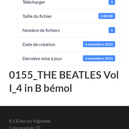
Télécharger
1
Taille du fichier
0.00 KB
Nombre de fichiers
1
Date de création
6 novembre, 2021
Dernière mise à jour
6 novembre, 2021
0155_THE BEATLES Vol
I_4 in B bémol
© L’Echo du Vignoble
Case postale 37