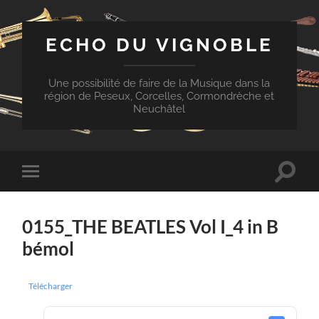
ECHO DU VIGNOBLE
Une possibilité de faire de la Musique dans la
région de Peseux, Corcelles, Cormondrèche et
Neuchâtel
Toggle
Toggle
search
mobile
field
menu
0155_THE BEATLES Vol I_4 in B
bémol
Télécharger