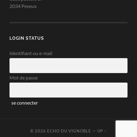
2034 Peseux
LOGIN STATUS
Identifiant ou e-mail
Mot de passe
© 2026
ECHO DU VIGNOBLE
—
UP ↑