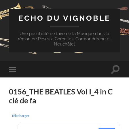
ECHO DU VIGNOBLE
Une possibilité de faire de la Musique dans la
région de Peseux, Corcelles, Cormondrèche et
Neuchâtel
Toggle
Toggle
search
mobile
field
menu
0156_THE BEATLES Vol I_4 in C
clé de fa
Télécharger