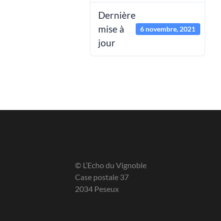
Dernière
mise à
6 novembre, 2021
jour
© L’Echo du Vignoble
Case postale 37
2034 Peseux