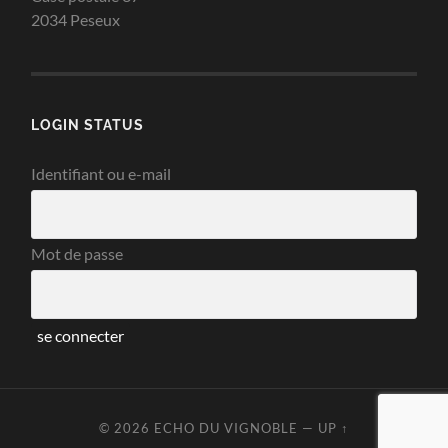
2034 Peseux
LOGIN STATUS
Identifiant ou e-mail
Mot de passe
© 2026
ECHO DU VIGNOBLE
—
UP ↑