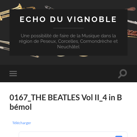
ECHO DU VIGNOBLE
Une possibilité de faire de la Musique dans la
région de Peseux, Corcelles, Cormondrèche et
Neuchâtel
Toggle
Toggle
search
mobile
field
menu
0167_THE BEATLES Vol II_4 in B
bémol
Télécharger