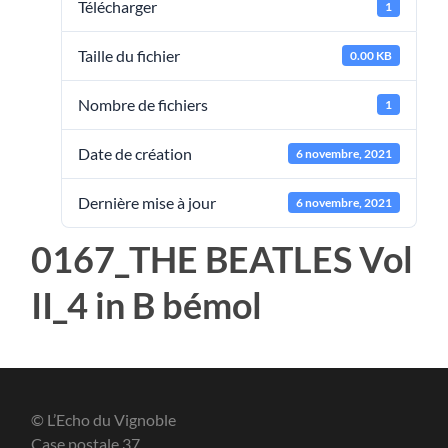
Télécharger
1
Taille du fichier
0.00 KB
Nombre de fichiers
1
Date de création
6 novembre, 2021
Dernière mise à jour
6 novembre, 2021
0167_THE BEATLES Vol
II_4 in B bémol
© L’Echo du Vignoble
Case postale 37