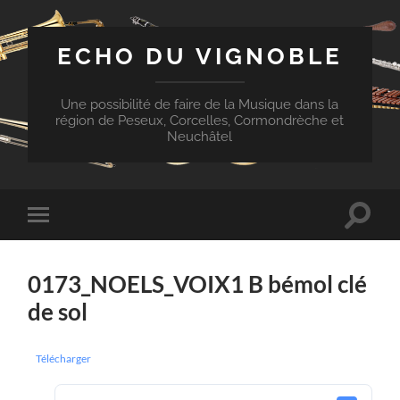
ECHO DU VIGNOBLE
Une possibilité de faire de la Musique dans la
région de Peseux, Corcelles, Cormondrèche et
Neuchâtel
Toggle
Toggle
search
mobile
field
menu
0173_NOELS_VOIX1 B bémol clé
de sol
Télécharger