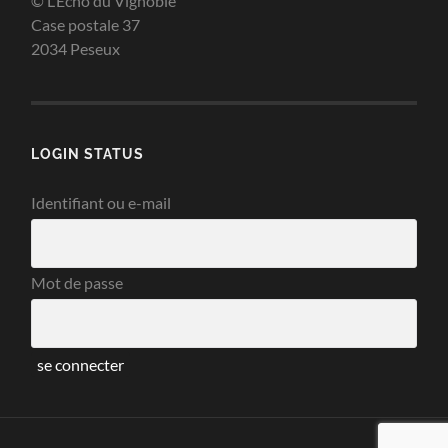
© L’Echo du Vignoble
Case postale 37
2034 Peseux
LOGIN STATUS
Identifiant ou e-mail
Mot de passe