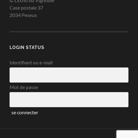
© L’Echo du Vignoble
Case postale 37
2034 Peseux
LOGIN STATUS
Identifiant ou e-mail
Mot de passe