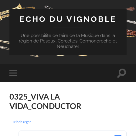
ECHO DU VIGNOBLE
Une possibilité de faire de la Musique dans la
région de Peseux, Corcelles, Cormondrèche et
Neuchâtel
Toggle
Toggle
search
mobile
field
menu
0325_VIVA LA
VIDA_CONDUCTOR
Télécharger