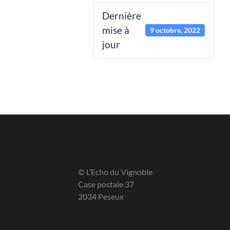
Dernière
mise à
9 octobre, 2022
jour
© L’Echo du Vignoble
Case postale 37
2034 Peseux