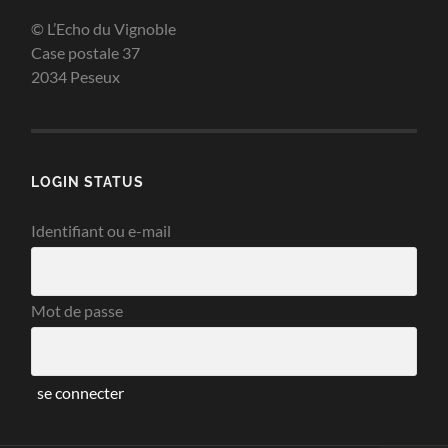
© L’Echo du Vignoble
Case postale 37
2034 Peseux
LOGIN STATUS
Identifiant ou e-mail
Mot de passe