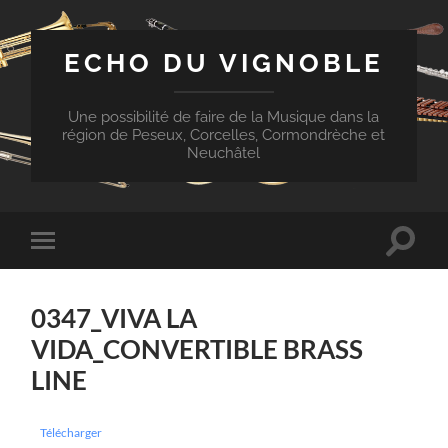
ECHO DU VIGNOBLE
Une possibilité de faire de la Musique dans la
région de Peseux, Corcelles, Cormondrèche et
Neuchâtel
Toggle
Toggle
search
mobile
field
menu
0347_VIVA LA
VIDA_CONVERTIBLE BRASS
LINE
Télécharger