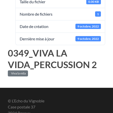
Taille du fichier
0.00 KB
Nombre de fichiers
1
Date de création
9 octobre, 2022
Dernière mise à jour
9 octobre, 2022
0349_VIVA LA
VIDA_PERCUSSION 2
Viva la vida
© L’Echo du Vignoble
Case postale 37
2034 Peseux