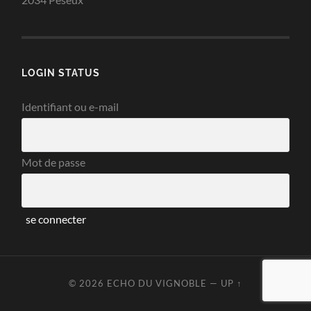
LOGIN STATUS
Identifiant ou e-mail
Mot de passe
© 2026
ECHO DU VIGNOBLE
—
UP ↑