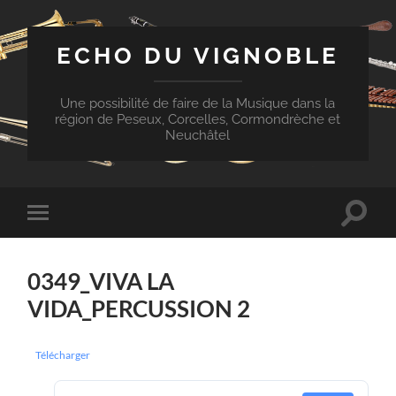
ECHO DU VIGNOBLE
Une possibilité de faire de la Musique dans la
région de Peseux, Corcelles, Cormondrèche et
Neuchâtel
Toggle
Toggle
search
mobile
field
menu
0349_VIVA LA
VIDA_PERCUSSION 2
Télécharger