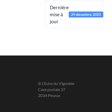
Dernière
mise à
29 décembre, 2023
jour
© L’Echo du Vignoble
Case postale 37
2034 Peseux