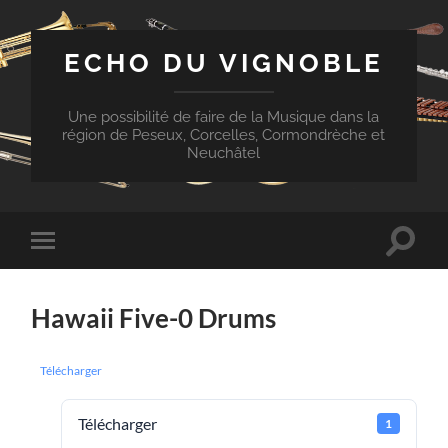
ECHO DU VIGNOBLE
Une possibilité de faire de la Musique dans la
région de Peseux, Corcelles, Cormondrèche et
Neuchâtel
Toggle
Toggle
search
mobile
field
menu
Hawaii Five-0 Drums
Télécharger
Télécharger
1