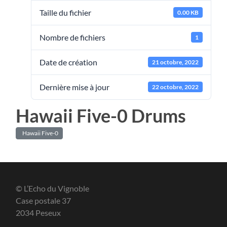
Taille du fichier
0.00 KB
Nombre de fichiers
1
Date de création
21 octobre, 2022
Dernière mise à jour
22 octobre, 2022
Hawaii Five-0 Drums
Hawaii Five-0
© L’Echo du Vignoble
Case postale 37
2034 Peseux