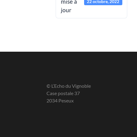
mise à
22 octobre, 2022
jour
© L’Echo du Vignoble
Case postale 37
2034 Peseux