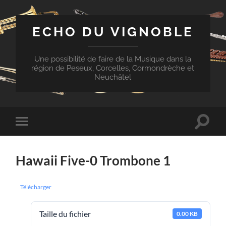
ECHO DU VIGNOBLE
Une possibilité de faire de la Musique dans la
région de Peseux, Corcelles, Cormondrèche et
Neuchâtel
Toggle
Toggle
search
mobile
field
menu
Hawaii Five-0 Trombone 1
Télécharger
Taille du fichier
0.00 KB