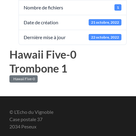
Nombre de fichiers
1
Date de création
21 octobre, 2022
Dernière mise à jour
22 octobre, 2022
Hawaii Five-0
Trombone 1
Hawaii Five-0
© L’Echo du Vignoble
Case postale 37
2034 Peseux