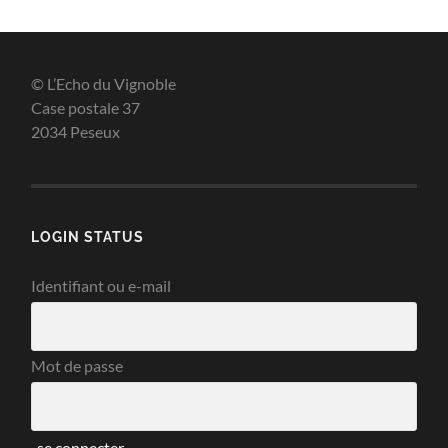
© L’Echo du Vignoble
Case postale 37
2034 Peseux
LOGIN STATUS
Identifiant ou e-mail
Mot de passe