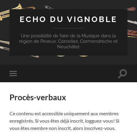
ECHO DU VIGNOBLE
Une possibilité de faire de la Musique dans la
région de Peseux, Corcelles, Cormondrèche et
Neuchâtel
Toggle
Toggle
search
mobile
field
menu
Procès-verbaux
Ce contenu est accessible uniquement aux membres
enregistrés. Si vous êtes déjà inscrit, logguez-vous! Si
vous êtes membre non inscrit, alors inscrivez-vous.