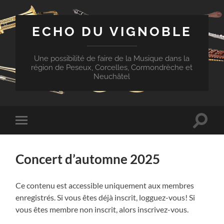
ECHO DU VIGNOBLE
Une possibilité de faire de la Musique dans la
région de Peseux, Corcelles, Cormondrèche et
Neuchâtel
Toggle
Toggle
search
mobile
field
menu
Concert d’automne 2025
Ce contenu est accessible uniquement aux membres
enregistrés. Si vous êtes déjà inscrit, logguez-vous! Si
vous êtes membre non inscrit, alors inscrivez-vous.