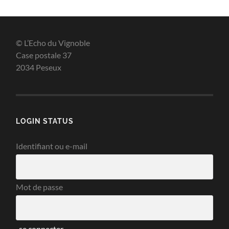
© L’Echo du Vignoble
Case postale 37
2034 Peseux
LOGIN STATUS
Identifiant ou e-mail
Mot de passe