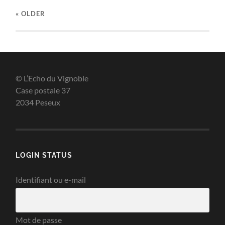
« OLDER
© L’Echo du Vignoble
Case postale 37
2034 Peseux
LOGIN STATUS
Identifiant ou e-mail
Mot de passe