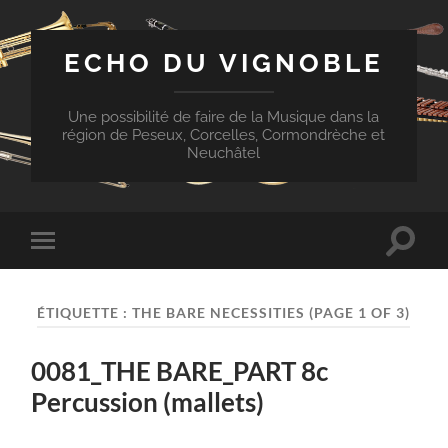
ECHO DU VIGNOBLE
Une possibilité de faire de la Musique dans la
région de Peseux, Corcelles, Cormondrèche et
Neuchâtel
Toggle
Toggle
search
mobile
field
menu
ÉTIQUETTE :
THE BARE NECESSITIES
(PAGE 1 OF 3)
0081_THE BARE_PART 8c
Percussion (mallets)