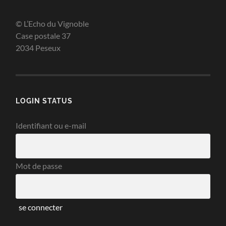
© L’Echo du Vignoble
Case postale 37
2034 Peseux
LOGIN STATUS
Identifiant ou e-mail
Mot de passe