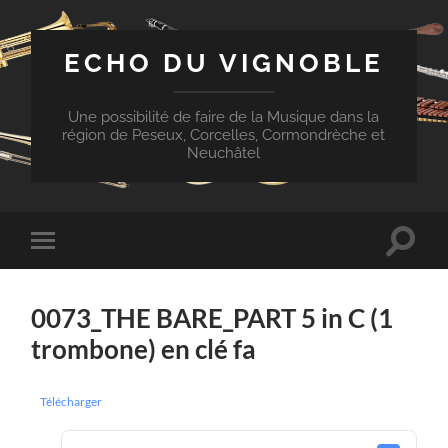
ECHO DU VIGNOBLE
Une possibilité de faire de la Musique dans la
région de Peseux, Corcelles, Cormondrèche et
Neuchâtel
Toggle
Toggle
search
mobile
field
menu
0073_THE BARE_PART 5 in C (1
trombone) en clé fa
Télécharger