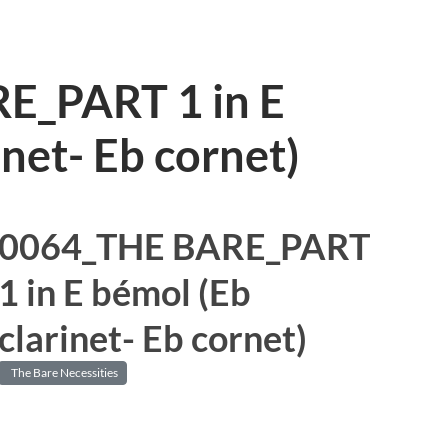
E_PART 1 in E
inet- Eb cornet)
0064_THE BARE_PART
1 in E bémol (Eb
clarinet- Eb cornet)
The Bare Necessities