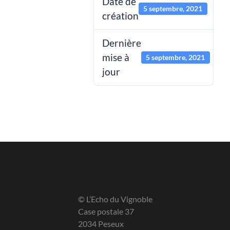
Date de
5 septembre, 2021
création
Dernière
mise à
5 septembre, 2021
jour
© L’Echo du Vignoble
Case postale 37
2034 Peseux